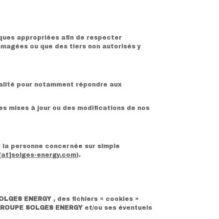
iques appropriées afin de respecter
mmagées ou que des tiers non autorisés y
tialité pour notamment répondre aux
s mises à jour ou des modifications de nos
r la personne concernée sur simple
[at]solges-energy.com
).
OLGES ENERGY
, des fichiers « cookies »
ROUPE SOLGES ENERGY
et/ou ses éventuels