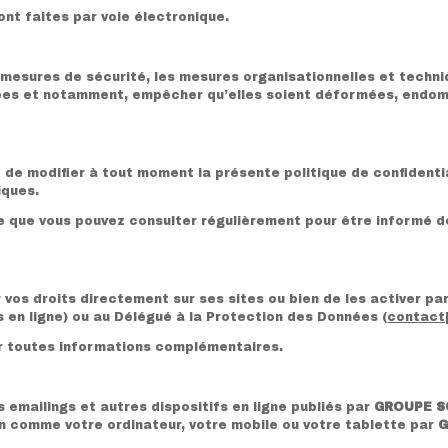
t faites par voie électronique.
s mesures de sécurité, les mesures organisationnelles et techn
onnées et notamment, empêcher qu’elles soient déformées, endo
it de modifier à tout moment la présente politique de confiden
iques.
 que vous pouvez consulter régulièrement pour être informé de
vos droits directement sur ses sites ou bien de les activer pa
en ligne) ou au Délégué à la Protection des Données (
contact
r toutes informations complémentaires.
 emailings et autres dispositifs en ligne publiés par
GROUPE S
on comme votre ordinateur, votre mobile ou votre tablette par
G