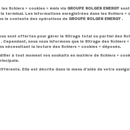
les fichiers « cookies » émis via
GROUPE SOLGES ENERGY
sont
r le terminal. Les informations enregistrées dans les fichiers «
ans le contexte des opérations de
GROUPE SOLGES ENERGY
.
vous sont offertes pour gérer le filtrage total ou partiel des fi
Y
. Cependant, nous vous informons que le filtrage des fichiers «
ns nécessitant la lecture des fichiers « cookies » déposés.
odifier à tout moment vos souhaits en matière de fichiers « coo
rincipale.
ifférente. Elle est décrite dans le menu d'aide de votre naviga