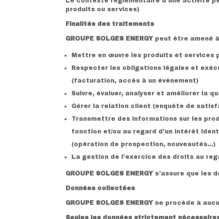
Le contexte règlementaire d’une activité p
produits ou services)
Finalités des traitements
GROUPE SOLGES ENERGY
peut être amené à 
Mettre en œuvre les produits et services 
Respecter les obligations légales et exécu
(facturation, accès à un événement)
Suivre, évaluer, analyser et améliorer la q
Gérer la relation client (enquête de sat
Transmettre des informations sur les prod
fonction et/ou au regard d’un intérêt ident
(opération de prospection, nouveautés…)
La gestion de l’exercice des droits au re
GROUPE SOLGES ENERGY
s’assure que les d
Données collectées
GROUPE SOLGES ENERGY
ne procède à aucu
Seules les données strictement nécessaire