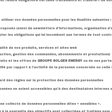
eut rendre obligatoire certains traitements et transfert de d
utiliser vos données personnelles pour les finalités suivantes :
proposés (envoi de newsletters d’informations, organisation d’
ter les obligations qui lui incombent aux termes de tout contr
ualité de nos produits, services et sites web
isfaction, gestion des commandes, abonnements et prestations)
uits et les offres de
GROUPE SOLGES ENERGY
ou de ses parte
ifié par rapport à l’activité de la personne concernée ou celle 
gard des règles sur la protection des données personnelles
onnées ne soient accessibles qu’à des destinataires internes o
ne collecte de données personnelles dites « sensibles ».
s
à la poursuite des objectifs sont collectées et traitées pour 