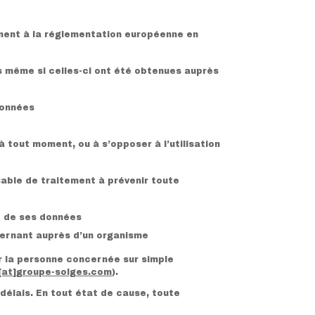
ent à la réglementation européenne en
ées même si celles-ci ont été obtenues auprès
données
à tout moment, ou à s’opposer à l’utilisation
sable de traitement à prévenir toute
nt de ses données
oncernant auprès d’un organisme
ar la personne concernée sur simple
[at]groupe-solges.com
).
délais. En tout état de cause, toute