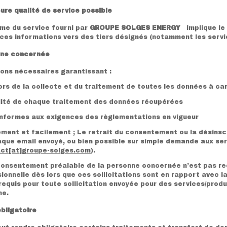
eure qualité de service possible
me du service fourni par
GROUPE SOLGES ENERGY
implique le
e ces informations vers des tiers désignés (notamment les servi
nne concernée
tions nécessaires garantissant :
 lors de la collecte et du traitement de toutes les données à c
inalité de chaque traitement des données récupérées
onformes aux exigences des règlementations en vigueur
ment et facilement ; Le retrait du consentement ou la désinsc
aque email envoyé, ou bien possible sur simple demande aux se
ct[at]groupe-solges.com
).
 consentement préalable de la personne concernée n’est pas re
ionnelle dès lors que ces sollicitations sont en rapport avec l
requis pour toute sollicitation envoyée pour des services/prod
me.
obligatoire