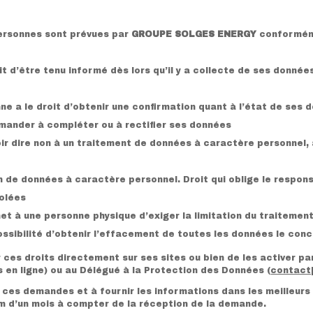
personnes sont prévues par
GROUPE SOLGES ENERGY
conformém
roit d’être tenu informé dès lors qu’il y a collecte de ses donn
nne a le droit d’obtenir une confirmation quant à l’état de ses 
emander à compléter ou à rectifier ses données
oir dire non à un traitement de données à caractère personnel, 
n de données à caractère personnel. Droit qui oblige le respon
iolées
met à une personne physique d’exiger la limitation du traiteme
la possibilité d’obtenir l’effacement de toutes les données le c
ces droits directement sur ses sites ou bien de les activer p
en ligne) ou au Délégué à la Protection des Données (
contact
 ces demandes et à fournir les informations dans les meilleurs 
m d’un mois à compter de la réception de la demande.