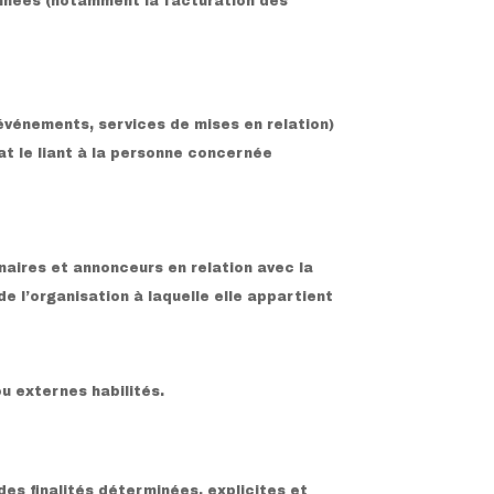
onnées (notamment la facturation des
événements, services de mises en relation)
at le liant à la personne concernée
naires et annonceurs en relation avec la
de l’organisation à laquelle elle appartient
u externes habilités.
des finalités déterminées, explicites et