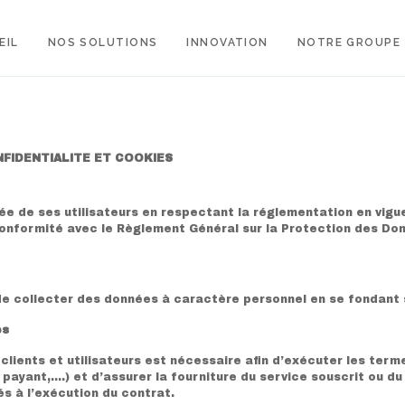
EIL
NOS SOLUTIONS
INNOVATION
NOTRE GROUPE
FIDENTIALITE ET COOKIES
vée de ses utilisateurs en respectant la réglementation en vigue
onformité avec le Règlement Général sur la Protection des Donn
e collecter des données à caractère personnel en se fondant s
es
clients et utilisateurs est nécessaire afin d’exécuter les term
u payant,….) et d’assurer la fourniture du service souscrit ou d
és à l’exécution du contrat.