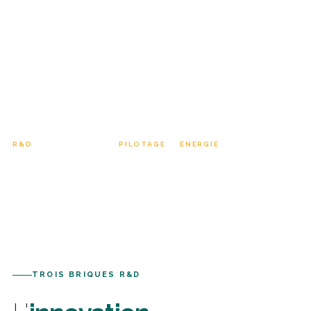
Centrales hybrides pilotables, stockage stationnaire
(batteries et hydrogène vert), et systèmes de
management d'énergie EMS & BMS conçus en interne.
L'innovation n'est pas un argument, c'est la condition
d'une énergie décarbonée compétitive.
R&D
PILOTAGE
ÉNERGIE
Stockage & pilotage
EMS & BMS
100 % décarbonée
TROIS BRIQUES R&D